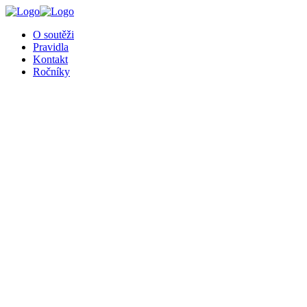
╳
O soutěži
Pravidla
Kontakt
Ročníky