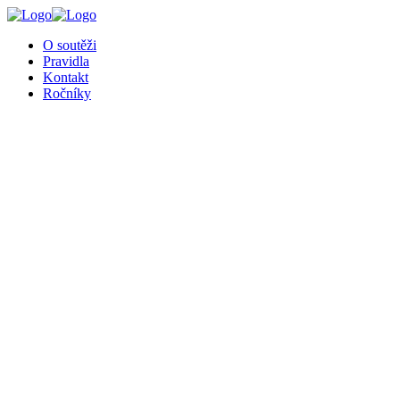
╳
O soutěži
Pravidla
Kontakt
Ročníky