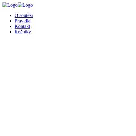
╳
O soutěži
Pravidla
Kontakt
Ročníky