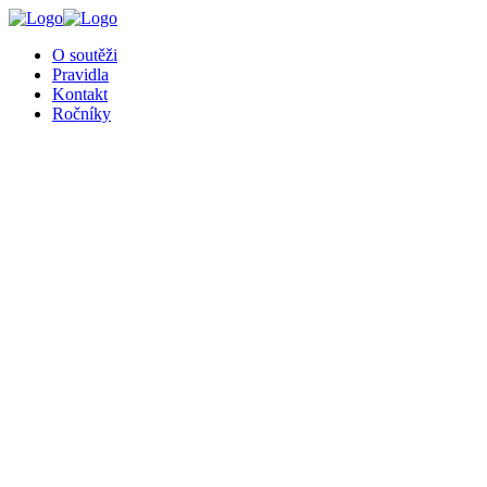
╳
O soutěži
Pravidla
Kontakt
Ročníky