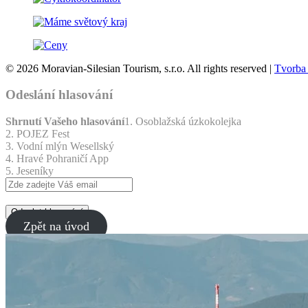
© 2026 Moravian-Silesian Tourism, s.r.o. All rights reserved |
Tvorba
Odeslání hlasování
Shrnutí Vašeho hlasování
1. Osoblažská úzkokolejka
2. POJEZ Fest
3. Vodní mlýn Wesellský
4. Hravé Pohraničí App
5. Jeseníky
Odeslat hlasování
Zpět na úvod