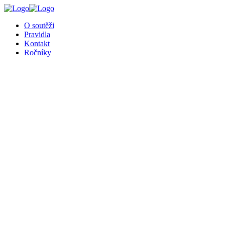
╳
O soutěži
Pravidla
Kontakt
Ročníky