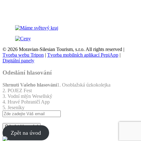
© 2026 Moravian-Silesian Tourism, s.r.o. All rights reserved |
Tvorba webu Tripon
|
Tvorba mobilních aplikací PepiApp
|
Digitální panely
Odeslání hlasování
Shrnutí Vašeho hlasování
1. Osoblažská úzkokolejka
2. POJEZ Fest
3. Vodní mlýn Wesellský
4. Hravé Pohraničí App
5. Jeseníky
Odeslat hlasování
Zpět na úvod