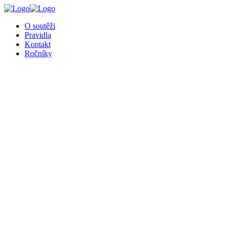
╳
O soutěži
Pravidla
Kontakt
Ročníky