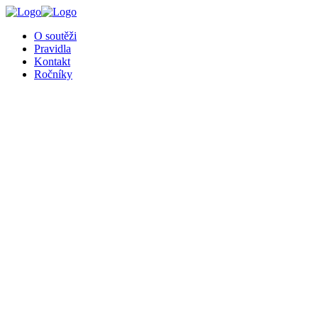
╳
O soutěži
Pravidla
Kontakt
Ročníky