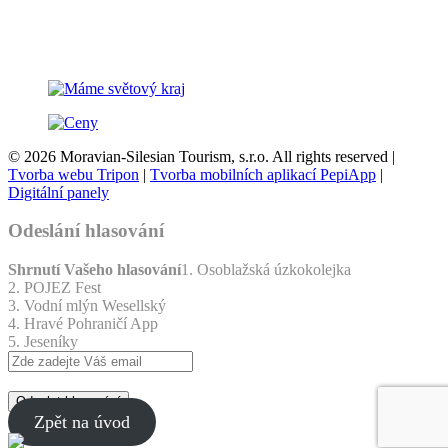
© 2026 Moravian-Silesian Tourism, s.r.o. All rights reserved |
Tvorba webu Tripon
|
Tvorba mobilních aplikací PepiApp
|
Digitální panely
Odeslání hlasování
Shrnutí Vašeho hlasování
1. Osoblažská úzkokolejka
2. POJEZ Fest
3. Vodní mlýn Wesellský
4. Hravé Pohraničí App
5. Jeseníky
Odeslat hlasování
Zpět na úvod