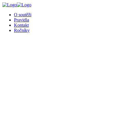
╳
O soutěži
Pravidla
Kontakt
Ročníky