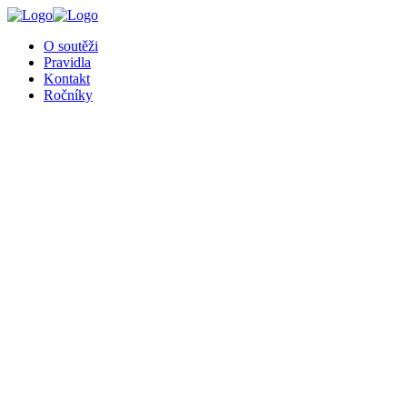
╳
O soutěži
Pravidla
Kontakt
Ročníky