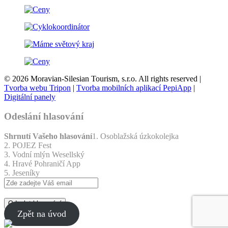
© 2026 Moravian-Silesian Tourism, s.r.o. All rights reserved |
Tvorba webu Tripon
|
Tvorba mobilních aplikací PepiApp
|
Digitální panely
Odeslání hlasování
Shrnutí Vašeho hlasování
1. Osoblažská úzkokolejka
2. POJEZ Fest
3. Vodní mlýn Wesellský
4. Hravé Pohraničí App
5. Jeseníky
Odeslat hlasování
Zpět na úvod