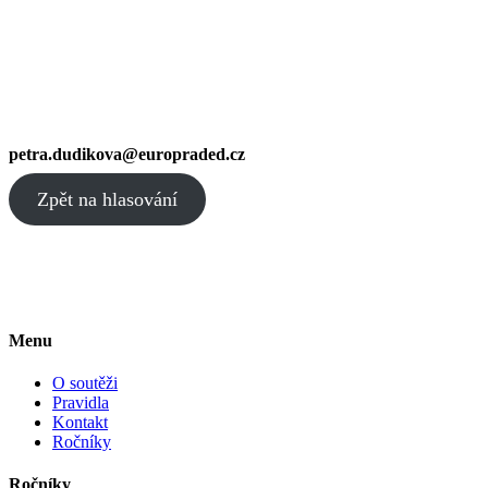
petra.dudikova@europraded.cz
Zpět na hlasování
Menu
O soutěži
Pravidla
Kontakt
Ročníky
Ročníky