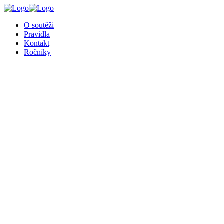
╳
O soutěži
Pravidla
Kontakt
Ročníky