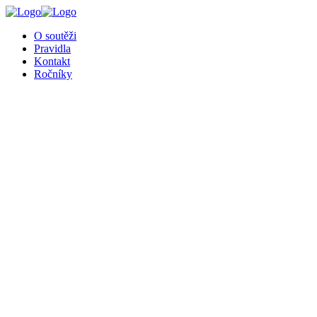
╳
O soutěži
Pravidla
Kontakt
Ročníky