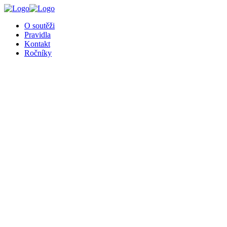
╳
O soutěži
Pravidla
Kontakt
Ročníky