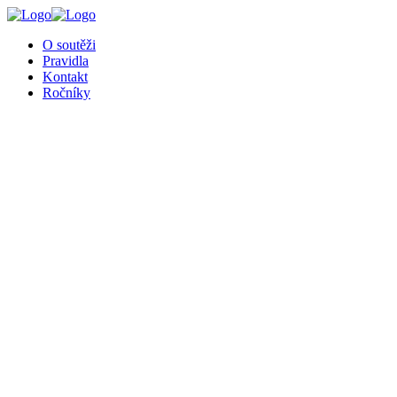
╳
O soutěži
Pravidla
Kontakt
Ročníky