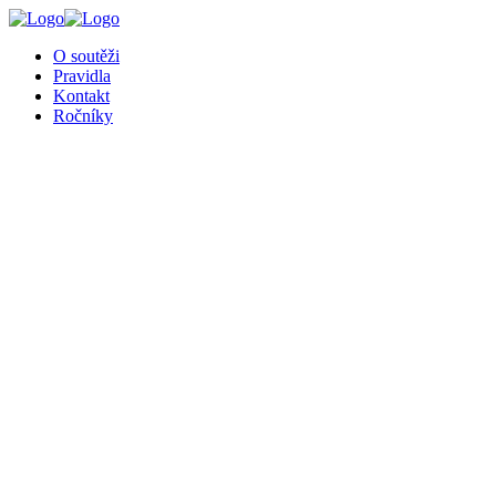
╳
O soutěži
Pravidla
Kontakt
Ročníky