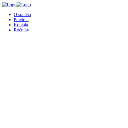
╳
O soutěži
Pravidla
Kontakt
Ročníky