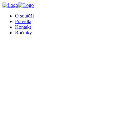
╳
O soutěži
Pravidla
Kontakt
Ročníky