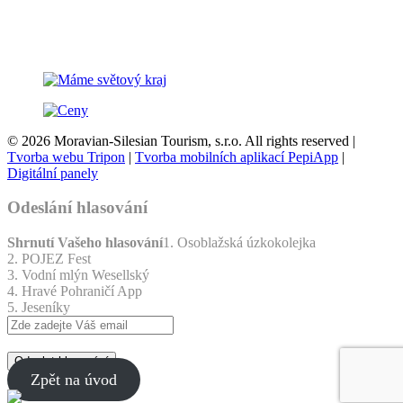
© 2026 Moravian-Silesian Tourism, s.r.o. All rights reserved |
Tvorba webu Tripon
|
Tvorba mobilních aplikací PepiApp
|
Digitální panely
Odeslání hlasování
Shrnutí Vašeho hlasování
1. Osoblažská úzkokolejka
2. POJEZ Fest
3. Vodní mlýn Wesellský
4. Hravé Pohraničí App
5. Jeseníky
Odeslat hlasování
Zpět na úvod