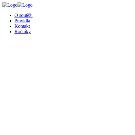
╳
O soutěži
Pravidla
Kontakt
Ročníky