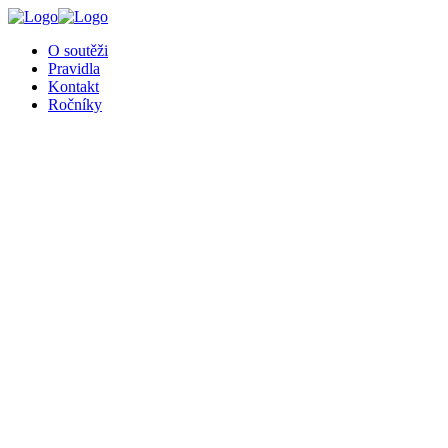
╳
O soutěži
Pravidla
Kontakt
Ročníky