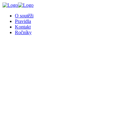
╳
O soutěži
Pravidla
Kontakt
Ročníky