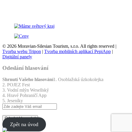
© 2026 Moravian-Silesian Tourism, s.r.o. All rights reserved |
Tvorba webu Tripon
|
Tvorba mobilních aplikací PepiApp
|
Digitální panely
Odeslání hlasování
Shrnutí Vašeho hlasování
1. Osoblažská úzkokolejka
2. POJEZ Fest
3. Vodní mlýn Wesellský
4. Hravé Pohraničí App
5. Jeseníky
Odeslat hlasování
Zpět na úvod