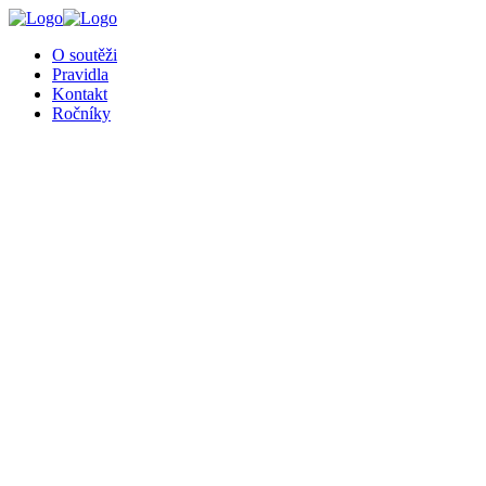
╳
O soutěži
Pravidla
Kontakt
Ročníky