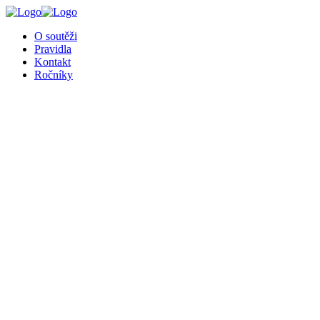
╳
O soutěži
Pravidla
Kontakt
Ročníky