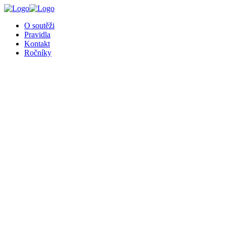
╳
O soutěži
Pravidla
Kontakt
Ročníky