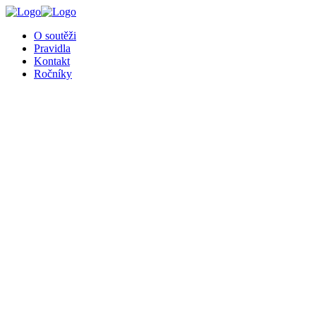
╳
O soutěži
Pravidla
Kontakt
Ročníky