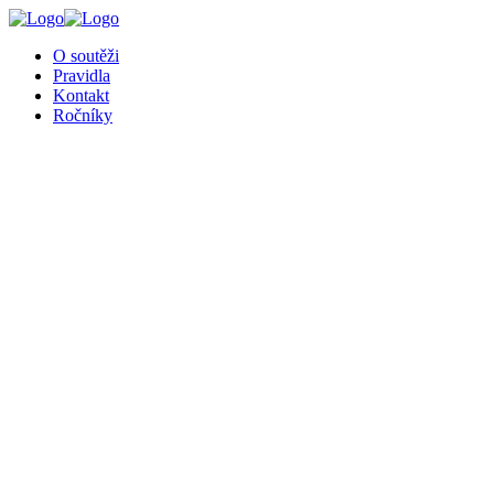
╳
O soutěži
Pravidla
Kontakt
Ročníky