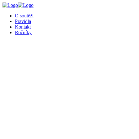
╳
O soutěži
Pravidla
Kontakt
Ročníky