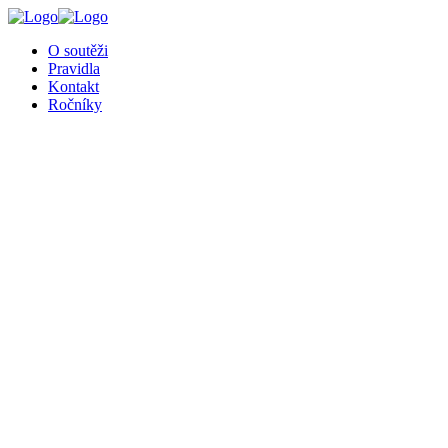
╳
O soutěži
Pravidla
Kontakt
Ročníky