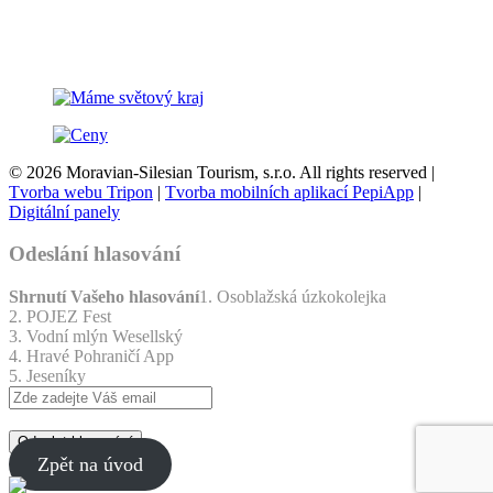
© 2026 Moravian-Silesian Tourism, s.r.o. All rights reserved |
Tvorba webu Tripon
|
Tvorba mobilních aplikací PepiApp
|
Digitální panely
Odeslání hlasování
Shrnutí Vašeho hlasování
1. Osoblažská úzkokolejka
2. POJEZ Fest
3. Vodní mlýn Wesellský
4. Hravé Pohraničí App
5. Jeseníky
Odeslat hlasování
Zpět na úvod