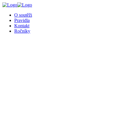
╳
O soutěži
Pravidla
Kontakt
Ročníky