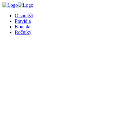
╳
O soutěži
Pravidla
Kontakt
Ročníky