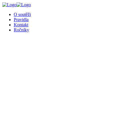
╳
O soutěži
Pravidla
Kontakt
Ročníky