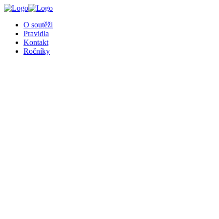
╳
O soutěži
Pravidla
Kontakt
Ročníky