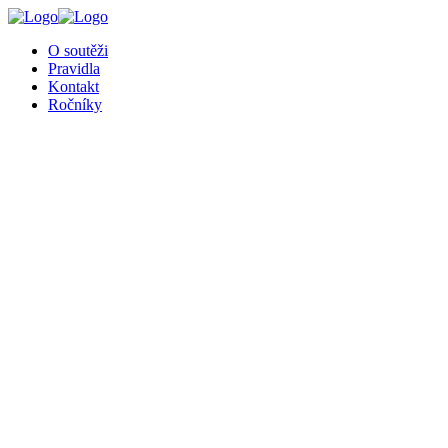
╳
O soutěži
Pravidla
Kontakt
Ročníky