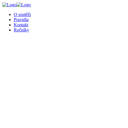
╳
O soutěži
Pravidla
Kontakt
Ročníky