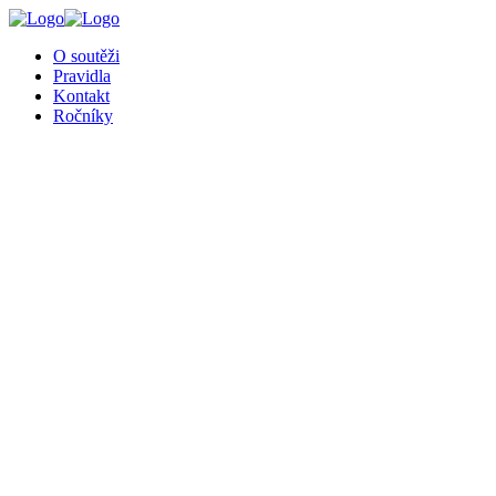
╳
O soutěži
Pravidla
Kontakt
Ročníky