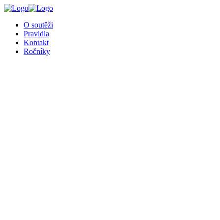
╳
O soutěži
Pravidla
Kontakt
Ročníky