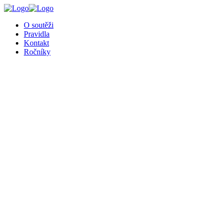
╳
O soutěži
Pravidla
Kontakt
Ročníky