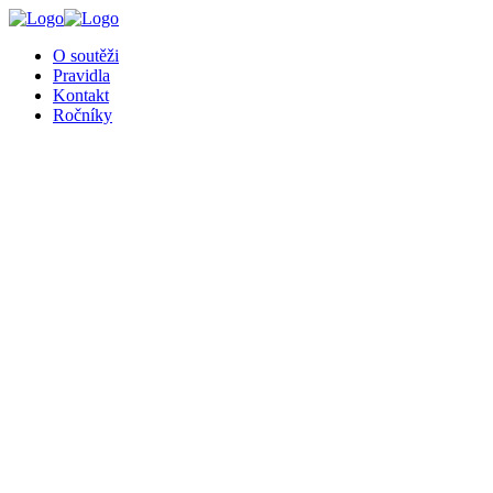
╳
O soutěži
Pravidla
Kontakt
Ročníky