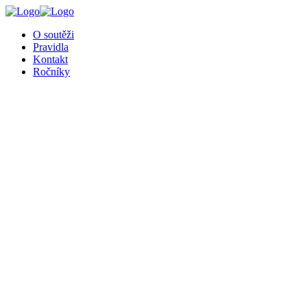
╳
O soutěži
Pravidla
Kontakt
Ročníky