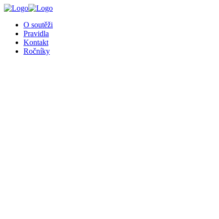
╳
O soutěži
Pravidla
Kontakt
Ročníky