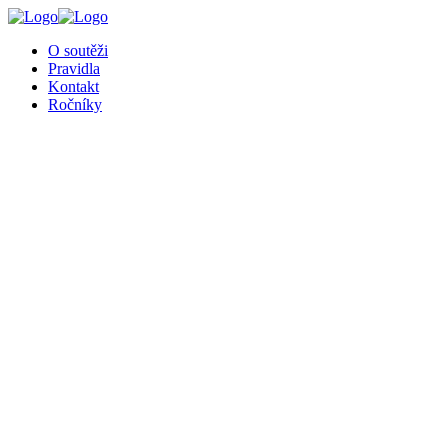
╳
O soutěži
Pravidla
Kontakt
Ročníky