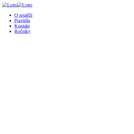
╳
O soutěži
Pravidla
Kontakt
Ročníky