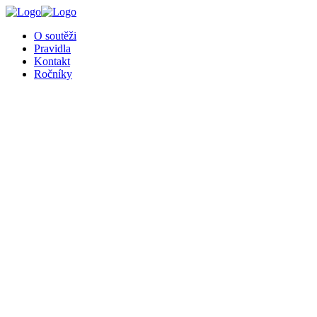
╳
O soutěži
Pravidla
Kontakt
Ročníky