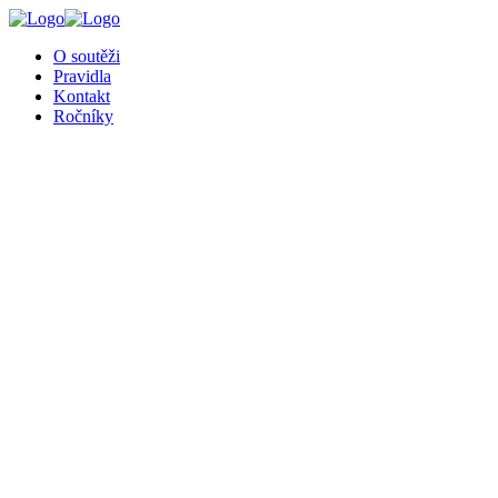
╳
O soutěži
Pravidla
Kontakt
Ročníky