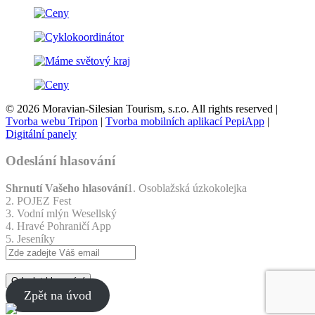
© 2026 Moravian-Silesian Tourism, s.r.o. All rights reserved |
Tvorba webu Tripon
|
Tvorba mobilních aplikací PepiApp
|
Digitální panely
Odeslání hlasování
Shrnutí Vašeho hlasování
1. Osoblažská úzkokolejka
2. POJEZ Fest
3. Vodní mlýn Wesellský
4. Hravé Pohraničí App
5. Jeseníky
Odeslat hlasování
Zpět na úvod