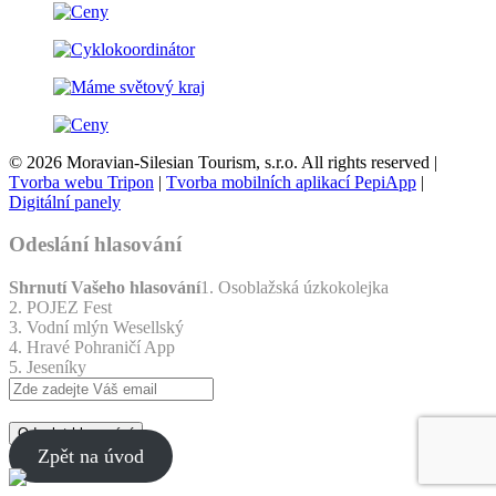
© 2026 Moravian-Silesian Tourism, s.r.o. All rights reserved |
Tvorba webu Tripon
|
Tvorba mobilních aplikací PepiApp
|
Digitální panely
Odeslání hlasování
Shrnutí Vašeho hlasování
1. Osoblažská úzkokolejka
2. POJEZ Fest
3. Vodní mlýn Wesellský
4. Hravé Pohraničí App
5. Jeseníky
Odeslat hlasování
Zpět na úvod