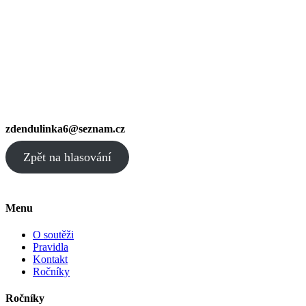
zdendulinka6@seznam.cz
Zpět na hlasování
Menu
O soutěži
Pravidla
Kontakt
Ročníky
Ročníky