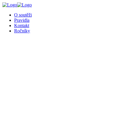
╳
O soutěži
Pravidla
Kontakt
Ročníky