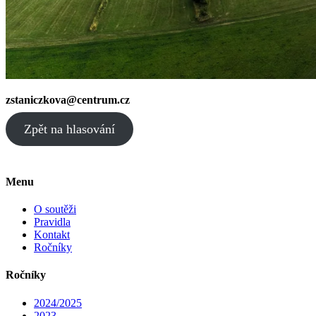
zstaniczkova@centrum.cz
Zpět na hlasování
Menu
O soutěži
Pravidla
Kontakt
Ročníky
Ročníky
2024/2025
2023