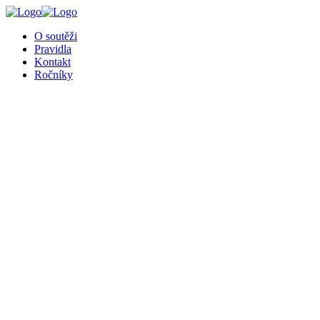
╳
O soutěži
Pravidla
Kontakt
Ročníky