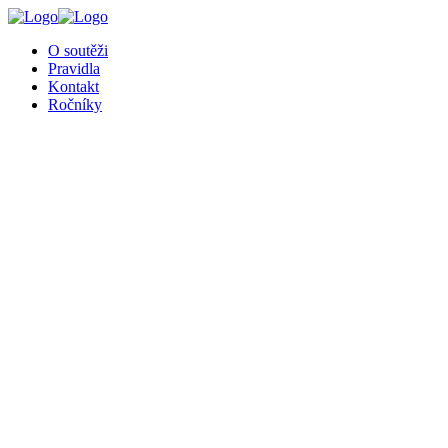
╳
O soutěži
Pravidla
Kontakt
Ročníky