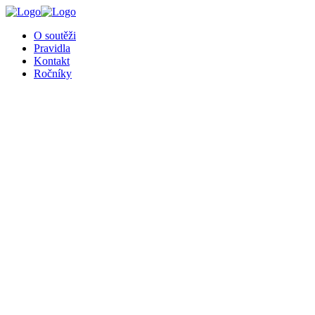
╳
O soutěži
Pravidla
Kontakt
Ročníky