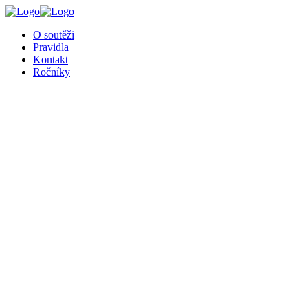
╳
O soutěži
Pravidla
Kontakt
Ročníky